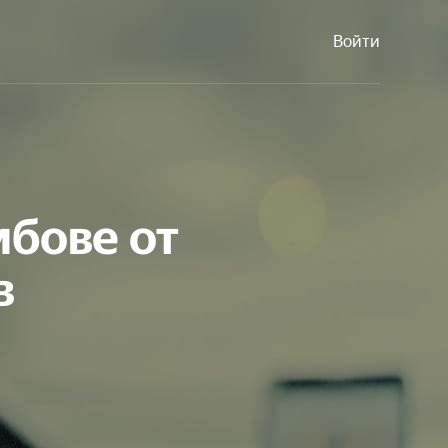
Войти
мбове от
в