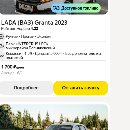
LADA (ВАЗ) Granta 2023
Рейтинг модели
4.22
Ручная
·
Пропан
·
Эконом
Парк «INTERCRUS LPC»
микрорайон Полынковский
Комиссия 1,5%
·
Депозит 5 000 ₽
·
Без дополнительных
платежей
1 700 ₽
/
день
Аренда · 6/1
Подробнее
Оставить заявку