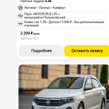
Рейтинг модели
4.44
Автомат
·
Пропан
·
Комфорт
Парк «INTERCRUS LPC»
микрорайон Полынковский
Комиссия 1,5%
·
Депозит 5 000 ₽
·
Без дополнительных
платежей
2 200 ₽
/
день
Аренда · 6/1
Подробнее
Оставить заявку