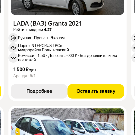
LADA (ВАЗ) Granta 2021
Рейтинг модели
4.27
Ручная
·
Пропан
·
Эконом
Парк «INTERCRUS LPC»
микрорайон Полынковский
Комиссия 1,5%
·
Депозит 5 000 ₽
·
Без дополнительных
платежей
1 500 ₽
/
день
Аренда · 6/1
Подробнее
Оставить заявку