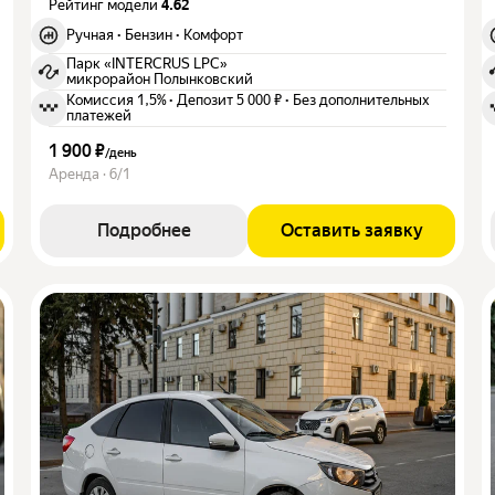
Рейтинг модели
4.62
Ручная
·
Бензин
·
Комфорт
Парк «INTERCRUS LPC»
микрорайон Полынковский
Комиссия 1,5%
·
Депозит 5 000 ₽
·
Без дополнительных
платежей
1 900 ₽
/
день
Аренда · 6/1
Подробнее
Оставить заявку