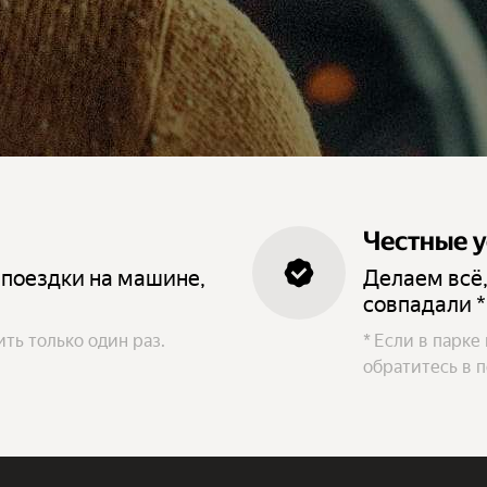
Честные 
 поездки на машине,
Делаем всё,
совпадали *
ть только один раз.
*
Если в парке
обратитесь в 