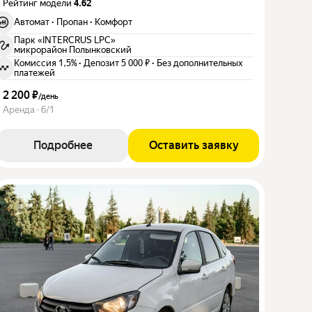
Рейтинг модели
4.62
Автомат
·
Пропан
·
Комфорт
Парк «INTERCRUS LPC»
микрорайон Полынковский
Комиссия 1,5%
·
Депозит 5 000 ₽
·
Без дополнительных
платежей
2 200 ₽
/
день
Аренда · 6/1
Подробнее
Оставить заявку