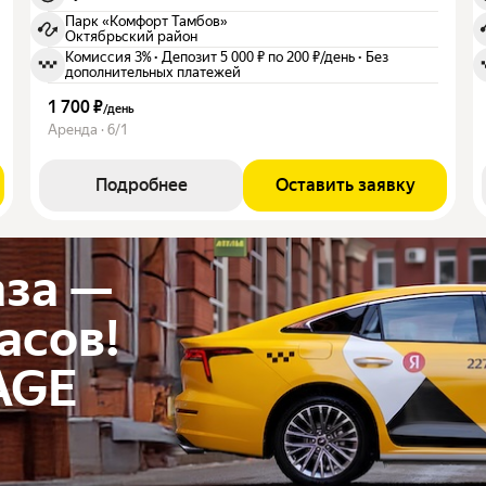
Парк «Комфорт Тамбов»
Октябрьский район
Комиссия 3%
·
Депозит 5 000 ₽ по 200 ₽/день
·
Без
дополнительных платежей
1 700 ₽
/
день
Аренда · 6/1
Подробнее
Оставить заявку
аза —
часов!
AGE