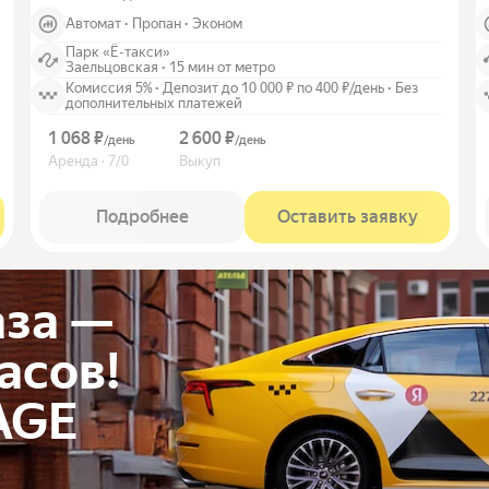
Автомат
·
Пропан
·
Эконом
Парк «Ё-такси»
Заельцовская
·
15 мин от метро
Комиссия 5%
·
Депозит до 10 000 ₽ по 400 ₽/день
·
Без
дополнительных платежей
1 068 ₽
2 600 ₽
/
день
/
день
Аренда · 7/0
Выкуп
Подробнее
Оставить заявку
аза —
часов!
AGE