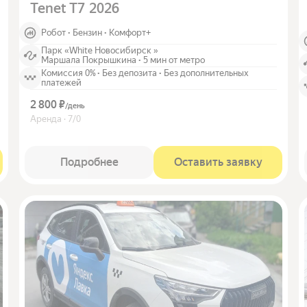
Tenet T7 2026
Робот
·
Бензин
·
Комфорт+
Парк «White Новосибирск »
Маршала Покрышкина
·
5 мин от метро
Комиссия 0%
·
Без депозита
·
Без дополнительных
платежей
2 800 ₽
/
день
Аренда · 7/0
Подробнее
Оставить заявку