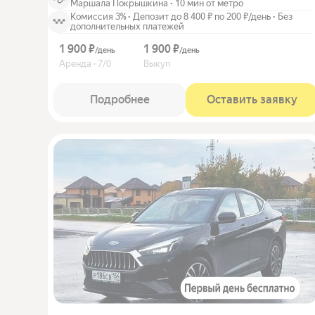
Маршала Покрышкина
·
10 мин от метро
Комиссия 3%
·
Депозит до 8 400 ₽ по 200 ₽/день
·
Без
дополнительных платежей
1 900 ₽
1 900 ₽
/
день
/
день
Аренда · 7/0
Выкуп
Подробнее
Оставить заявку