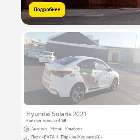
Подробнее
Hyundai Solaris 2021
Рейтинг модели
4.69
Автомат
·
Метан
·
Комфорт
Парк «БАZA-1 (Парк на Журинской)»