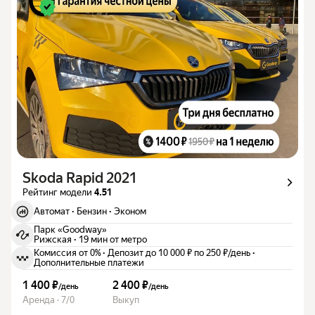
Skoda Rapid 2021
Рейтинг модели
4.51
Автомат
·
Бензин
·
Эконом
Парк «Goodway»
Рижская
·
19 мин от метро
Комиссия от 0%
·
Депозит до 10 000 ₽ по 250 ₽/день
·
Дополнительные платежи
1 400 ₽
2 400 ₽
/
день
/
день
Аренда · 7/0
Выкуп