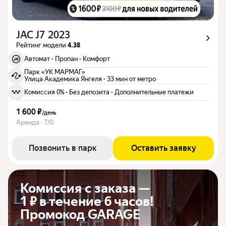
JAC J7 2023
Рейтинг модели
4.38
Автомат
·
Пропан
·
Комфорт
Парк «УК МАРМАГ»
Улица Академика Янгеля
·
33 мин от метро
Комиссия 0%
·
Без депозита
·
Дополнительные платежи
1 600 ₽
/
день
Аренда · 7/0
Позвонить в парк
Оставить заявку
Комиссия с заказа —
1 ₽ в течение 6 часов!
Промокод GARAGE