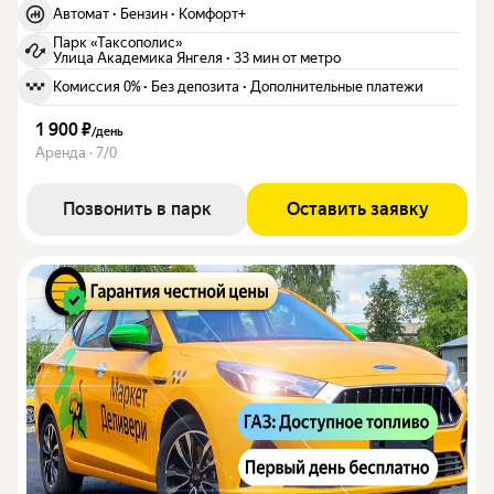
Автомат
·
Бензин
·
Комфорт+
Парк «Таксополис»
Улица Академика Янгеля
·
33 мин от метро
Комиссия 0%
·
Без депозита
·
Дополнительные платежи
1 900 ₽
/
день
Аренда · 7/0
Позвонить в парк
Оставить заявку