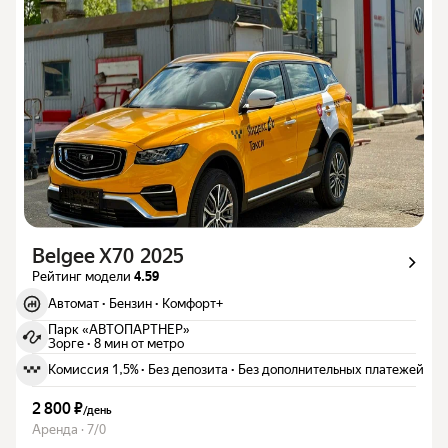
Belgee X70 2025
Рейтинг модели
4.59
Автомат
·
Бензин
·
Комфорт+
Парк «АВТОПАРТНЕР»
Зорге
·
8 мин от метро
Комиссия 1,5%
·
Без депозита
·
Без дополнительных платежей
2 800 ₽
/
день
Аренда · 7/0