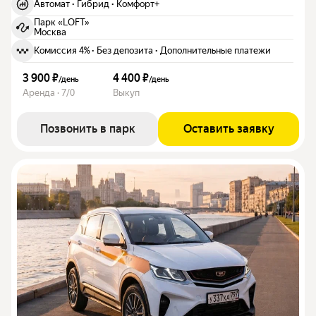
Автомат
·
Гибрид
·
Комфорт+
Парк «LOFT»
Москва
Комиссия 4%
·
Без депозита
·
Дополнительные платежи
3 900 ₽
4 400 ₽
/
день
/
день
Аренда · 7/0
Выкуп
Позвонить в парк
Оставить заявку