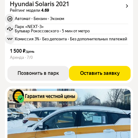
Hyundai Solaris 2021
Рейтинг модели
4.69
Автомат
·
Бензин
·
Эконом
Парк «NEXT-3»
Бульвар Рокоссовского
·
5 мин от метро
Комиссия 3%
·
Без депозита
·
Без дополнительных платежей
1 500 ₽
/
день
Аренда · 7/0
Позвонить в парк
Оставить заявку