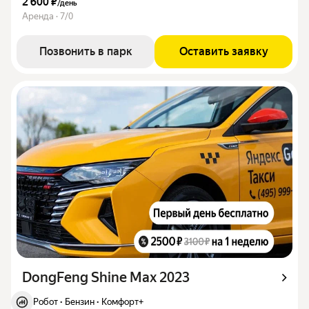
2 600 ₽
/
день
Аренда · 7/0
Позвонить в парк
Оставить заявку
DongFeng Shine Max 2023
Робот
·
Бензин
·
Комфорт+