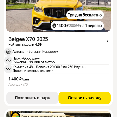
Belgee X70 2025
Рейтинг модели
4.59
Автомат
·
Бензин
·
Комфорт+
Парк «Goodway»
Рижская
·
19 мин от метро
Комиссия 4%
·
Депозит 20 000 ₽ по 250 ₽/день
·
Дополнительные платежи
1 400 ₽
/
день
Аренда · 7/0
Позвонить в парк
Оставить заявку