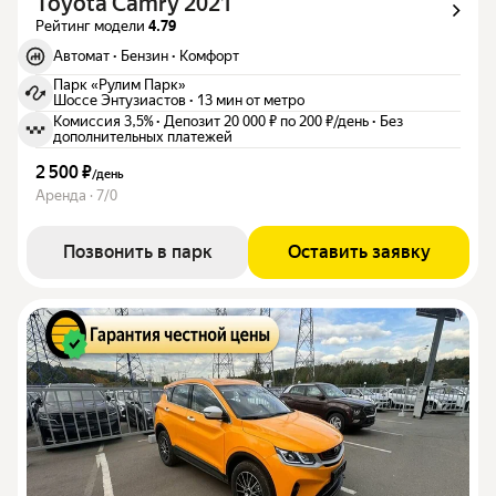
Toyota Camry 2021
Рейтинг модели
4.79
Автомат
·
Бензин
·
Комфорт
Парк «Рулим Парк»
Шоссе Энтузиастов
·
13 мин от метро
Комиссия 3,5%
·
Депозит 20 000 ₽ по 200 ₽/день
·
Без
дополнительных платежей
2 500 ₽
/
день
Аренда · 7/0
Позвонить в парк
Оставить заявку