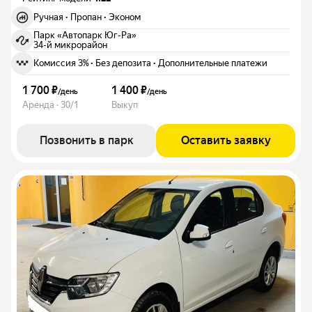
Ручная
·
Пропан
·
Эконом
Парк «Автопарк Юг-Ра»
34-й микрорайон
Комиссия 3%
·
Без депозита
·
Дополнительные платежи
1 700 ₽
1 400 ₽
/
день
/
день
Аренда · 30/1
Выкуп
Позвонить в парк
Оставить заявку