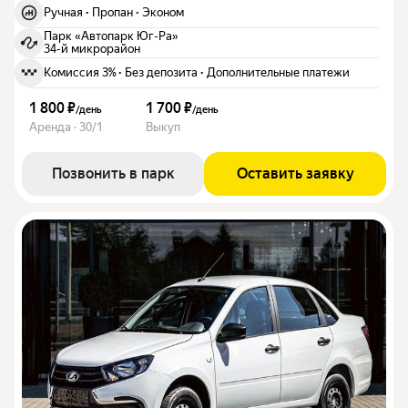
Ручная
·
Пропан
·
Эконом
Парк «Автопарк Юг-Ра»
34-й микрорайон
Комиссия 3%
·
Без депозита
·
Дополнительные платежи
1 800 ₽
1 700 ₽
/
день
/
день
Аренда · 30/1
Выкуп
Позвонить в парк
Оставить заявку