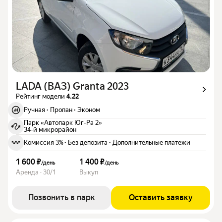
LADA (ВАЗ) Granta 2023
Рейтинг модели
4.22
Ручная
·
Пропан
·
Эконом
Парк «Автопарк Юг-Ра 2»
34-й микрорайон
Комиссия 3%
·
Без депозита
·
Дополнительные платежи
1 600 ₽
1 400 ₽
/
день
/
день
Аренда · 30/1
Выкуп
Позвонить в парк
Оставить заявку