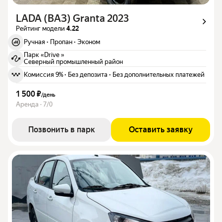
LADA (ВАЗ) Granta 2023
Рейтинг модели
4.22
Ручная
·
Пропан
·
Эконом
Парк «Drive »
Северный промышленный район
Комиссия 9%
·
Без депозита
·
Без дополнительных платежей
1 500 ₽
/
день
Аренда · 7/0
Позвонить в парк
Оставить заявку