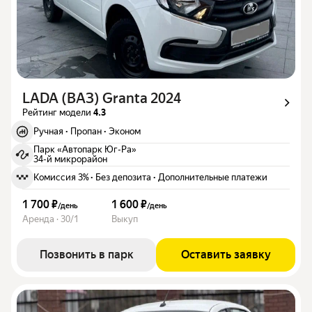
LADA (ВАЗ) Granta 2024
Рейтинг модели
4.3
Ручная
·
Пропан
·
Эконом
Парк «Автопарк Юг-Ра»
34-й микрорайон
Комиссия 3%
·
Без депозита
·
Дополнительные платежи
1 700 ₽
1 600 ₽
/
день
/
день
Аренда · 30/1
Выкуп
Позвонить в парк
Оставить заявку