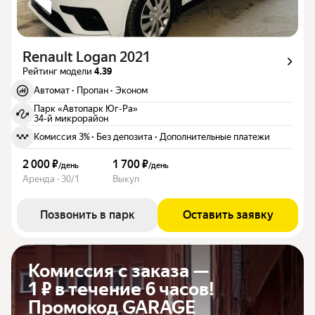
Renault Logan 2021
Рейтинг модели
4.39
Автомат
·
Пропан
·
Эконом
Парк «Автопарк Юг-Ра»
34-й микрорайон
Комиссия 3%
·
Без депозита
·
Дополнительные платежи
2 000 ₽
1 700 ₽
/
день
/
день
Аренда · 30/1
Выкуп
Позвонить в парк
Оставить заявку
Комиссия с заказа —
1 ₽ в течение 6 часов!
Промокод GARAGE