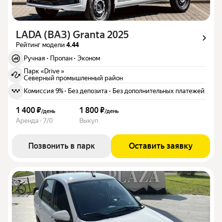
LADA (ВАЗ) Granta 2025
Рейтинг модели
4.44
Ручная
·
Пропан
·
Эконом
Парк «Drive »
Северный промышленный район
Комиссия 9%
·
Без депозита
·
Без дополнительных платежей
1 400 ₽
1 800 ₽
/
день
/
день
Аренда · 7/0
Выкуп
Позвонить в парк
Оставить заявку