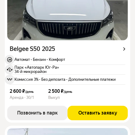
Belgee S50 2025
Автомат
·
Бензин
·
Комфорт
Парк «Автопарк Юг-Ра»
34-й микрорайон
Комиссия 3%
·
Без депозита
·
Дополнительные платежи
2 600 ₽
2 500 ₽
/
день
/
день
Аренда · 30/1
Выкуп
Позвонить в парк
Оставить заявку