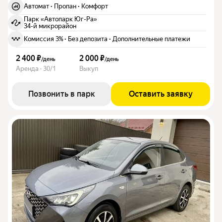
Автомат
·
Пропан
·
Комфорт
Парк «Автопарк Юг-Ра»
34-й микрорайон
Комиссия 3%
·
Без депозита
·
Дополнительные платежи
2 400 ₽
2 000 ₽
/
день
/
день
Аренда · 30/1
Выкуп
Позвонить в парк
Оставить заявку