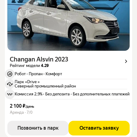
Changan Alsvin 2023
Рейтинг модели
4.29
Робот
·
Пропан
·
Комфорт
Парк «Drive »
Северный промышленный район
Комиссия 2,9%
·
Без депозита
·
Без дополнительных платежей
2 100 ₽
/
день
Аренда · 7/0
Позвонить в парк
Оставить заявку