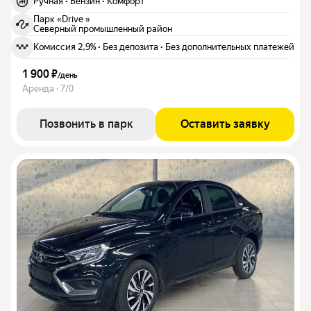
Ручная
·
Бензин
·
Комфорт
Парк «Drive »
Северный промышленный район
Комиссия 2,9%
·
Без депозита
·
Без дополнительных платежей
1 900 ₽
/
день
Аренда · 7/0
Позвонить в парк
Оставить заявку