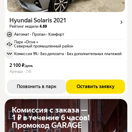
Hyundai Solaris 2021
Рейтинг модели
4.69
Автомат
·
Пропан
·
Комфорт
Парк «Drive »
Северный промышленный район
Комиссия 9%
·
Без депозита
·
Без дополнительных платежей
2 100 ₽
/
день
Аренда · 7/0
Позвонить в парк
Оставить заявку
Комиссия с заказа —
1 ₽ в течение 6 часов!
Промокод GARAGE