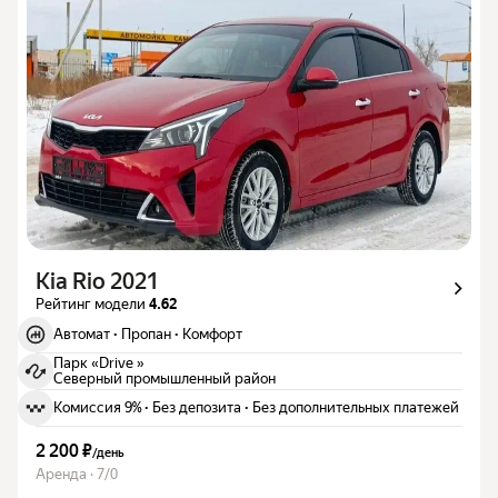
Kia Rio 2021
Рейтинг модели
4.62
Автомат
·
Пропан
·
Комфорт
Парк «Drive »
Северный промышленный район
Комиссия 9%
·
Без депозита
·
Без дополнительных платежей
2 200 ₽
/
день
Аренда · 7/0