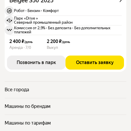
Belgee S50 2025
Робот
·
Бензин
·
Комфорт
Парк «Drive »
Северный промышленный район
Комиссия от 2,9%
·
Без депозита
·
Без дополнительных
платежей
2 400 ₽
2 200 ₽
/
день
/
день
Аренда · 7/0
Выкуп
Позвонить в парк
Оставить заявку
Все города
Машины по брендам
Машины по тарифам