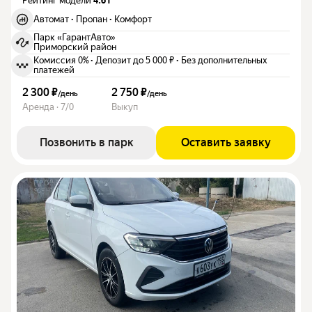
Рейтинг модели
4.61
Автомат
·
Пропан
·
Комфорт
Парк «ГарантАвто»
Приморский район
Комиссия 0%
·
Депозит до 5 000 ₽
·
Без дополнительных
платежей
2 300 ₽
2 750 ₽
/
день
/
день
Аренда · 7/0
Выкуп
Позвонить в парк
Оставить заявку