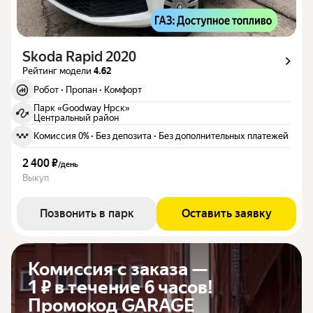
Skoda Rapid 2020
Рейтинг модели
4.62
Робот
·
Пропан
·
Комфорт
Парк «Goodway Нрск»
Центральный район
Комиссия 0%
·
Без депозита
·
Без дополнительных платежей
2 400 ₽
/
день
Выкуп
Позвонить в парк
Оставить заявку
Комиссия с заказа —
1 ₽ в течение 6 часов!
Промокод GARAGE