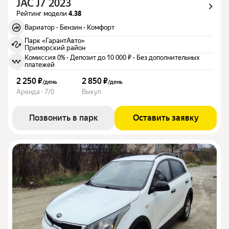
JAC J7 2023
Рейтинг модели
4.38
Вариатор
·
Бензин
·
Комфорт
Парк «ГарантАвто»
Приморский район
Комиссия 0%
·
Депозит до 10 000 ₽
·
Без дополнительных
платежей
2 250 ₽
2 850 ₽
/
день
/
день
Аренда · 7/0
Выкуп
Позвонить в парк
Оставить заявку