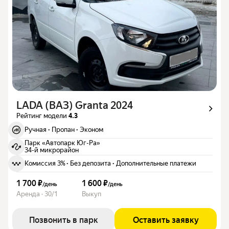
LADA (ВАЗ) Granta 2024
Рейтинг модели
4.3
Ручная
·
Пропан
·
Эконом
Парк «Автопарк Юг-Ра»
34-й микрорайон
Комиссия 3%
·
Без депозита
·
Дополнительные платежи
1 700 ₽
1 600 ₽
/
день
/
день
Аренда · 30/1
Выкуп
Позвонить в парк
Оставить заявку