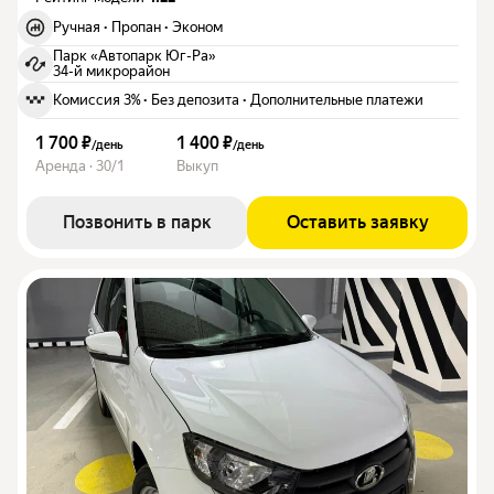
Ручная
·
Пропан
·
Эконом
Парк «Автопарк Юг-Ра»
34-й микрорайон
Комиссия 3%
·
Без депозита
·
Дополнительные платежи
1 700 ₽
1 400 ₽
/
день
/
день
Аренда · 30/1
Выкуп
Позвонить в парк
Оставить заявку