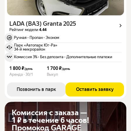
LADA (ВАЗ) Granta 2025
Рейтинг модели
4.44
Ручная
·
Пропан
·
Эконом
Парк «Автопарк Юг-Ра»
34-й микрорайон
Комиссия 3%
·
Без депозита
·
Дополнительные платежи
1 800 ₽
1 700 ₽
/
день
/
день
Аренда · 30/1
Выкуп
Позвонить в парк
Оставить заявку
Комиссия с заказа —
1 ₽ в течение 6 часов!
Промокод GARAGE