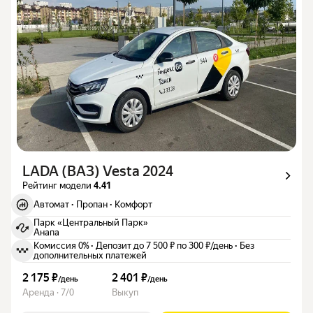
LADA (ВАЗ) Vesta 2024
Рейтинг модели
4.41
Автомат
·
Пропан
·
Комфорт
Парк «Центральный Парк»
Анапа
Комиссия 0%
·
Депозит до 7 500 ₽ по 300 ₽/день
·
Без
дополнительных платежей
2 175 ₽
2 401 ₽
/
день
/
день
Аренда · 7/0
Выкуп