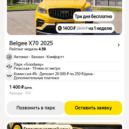
Belgee X70 2025
Рейтинг модели
4.59
Автомат
·
Бензин
·
Комфорт+
Парк «Goodway»
Рижская
·
19 мин от метро
Комиссия 4%
·
Депозит 20 000 ₽ по 250 ₽/день
·
Дополнительные платежи
1 400 ₽
/
день
Аренда · 7/0
Позвонить в парк
Оставить заявку