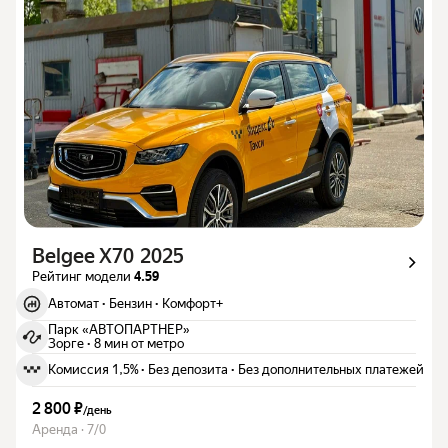
Belgee X70 2025
Рейтинг модели
4.59
Автомат
·
Бензин
·
Комфорт+
Парк «АВТОПАРТНЕР»
Зорге
·
8 мин от метро
Комиссия 1,5%
·
Без депозита
·
Без дополнительных платежей
2 800 ₽
/
день
Аренда · 7/0