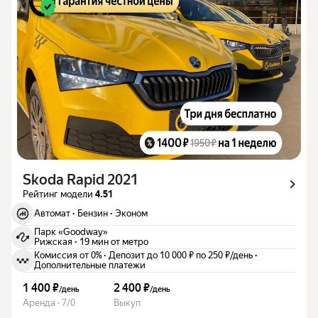
Skoda Rapid 2021
Рейтинг модели
4.51
Автомат
·
Бензин
·
Эконом
Парк «Goodway»
Рижская
·
19 мин от метро
Комиссия от 0%
·
Депозит до 10 000 ₽ по 250 ₽/день
·
Дополнительные платежи
1 400 ₽
2 400 ₽
/
день
/
день
Аренда · 7/0
Выкуп