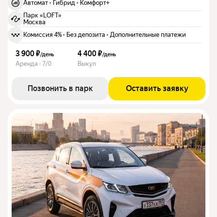
Автомат
·
Гибрид
·
Комфорт+
Парк «LOFT»
Москва
Комиссия 4%
·
Без депозита
·
Дополнительные платежи
3 900 ₽
4 400 ₽
/
день
/
день
Аренда · 7/0
Выкуп
Позвонить в парк
Оставить заявку