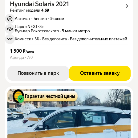
Hyundai Solaris 2021
Рейтинг модели
4.69
Автомат
·
Бензин
·
Эконом
Парк «NEXT-3»
Бульвар Рокоссовского
·
5 мин от метро
Комиссия 3%
·
Без депозита
·
Без дополнительных платежей
1 500 ₽
/
день
Аренда · 7/0
Позвонить в парк
Оставить заявку