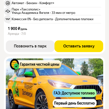
Автомат
·
Бензин
·
Комфорт+
Парк «Таксополис»
Улица Академика Янгеля
·
33 мин от метро
Комиссия 0%
·
Без депозита
·
Дополнительные платежи
1 900 ₽
/
день
Аренда · 7/0
Позвонить в парк
Оставить заявку