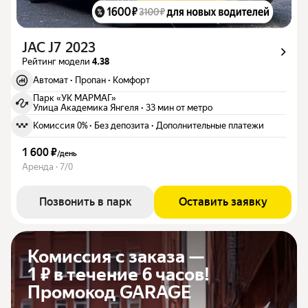
JAC J7 2023
Рейтинг модели
4.38
Автомат
·
Пропан
·
Комфорт
Парк «УК МАРМАГ»
Улица Академика Янгеля
·
33 мин от метро
Комиссия 0%
·
Без депозита
·
Дополнительные платежи
1 600 ₽
/
день
Аренда · 7/0
Позвонить в парк
Оставить заявку
Комиссия с заказа —
1 ₽ в течение 6 часов!
Промокод GARAGE