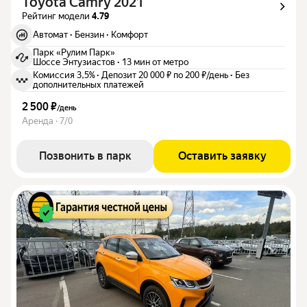
Toyota Camry 2021
Рейтинг модели
4.79
Автомат
·
Бензин
·
Комфорт
Парк «Рулим Парк»
Шоссе Энтузиастов
·
13 мин от метро
Комиссия 3,5%
·
Депозит 20 000 ₽ по 200 ₽/день
·
Без
дополнительных платежей
2 500 ₽
/
день
Аренда · 7/0
Позвонить в парк
Оставить заявку