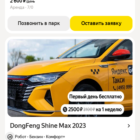
2 600 ₽
/
день
Аренда · 7/0
Позвонить в парк
Оставить заявку
DongFeng Shine Max 2023
Робот
·
Бензин
·
Комфорт+