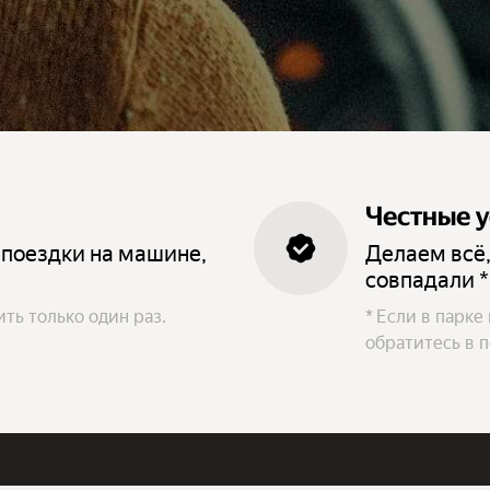
Честные 
 поездки на машине,
Делаем всё,
совпадали *
ть только один раз.
*
Если в парке
обратитесь в 