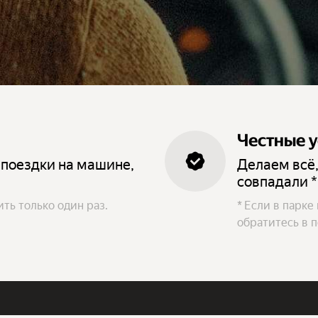
Честные 
 поездки на машине,
Делаем всё,
совпадали *
ть только один раз.
*
Если в парке
обратитесь в 