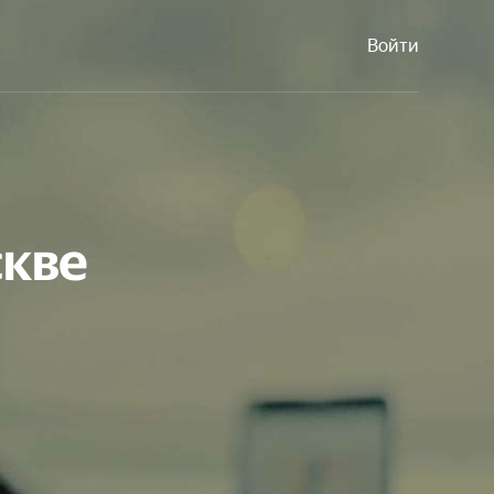
Войти
скве